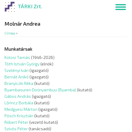
Ugrás
TÁRKI Zrt.
Toggl
a
navig
tartalomra
Molnár Andrea
Címlap
>
Munkatársak
Kolosi Tamás
(1946-2026)
Tóth István György
(elnök)
Szelényi Iván
(igazgató)
Bernát Anikó
(igazgató)
Branyiczki Réka
(kutató)
Byambasuren Dorjnyambuu (Byamba)
(kutató)
Gábos András
(igazgató)
Lőrincz Borbála
(kutató)
Medgyesi Márton
(igazgató)
Pósch Krisztián
(kutató)
Róbert Péter
(vezető kutató)
Szivós Péter
(tanácsadó)