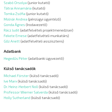
Szabó Orsolya
(junior kutató)
Tátrai Annamária
(kutató)
Tomka Zsófia
(junior kutató)
Molnár Andrea
(pénzügyi ügyintéző)
Gonda Ágnes
(Irodavezető)
Rácz Judit
(adatfelvételi projektmenedzser)
Fekete Emese
(adatfelvételi munkatárs)
Gőz Anett
(adatfelvételi asszisztens)
Adatbank
Hegedűs Péter
(adatbanki ügyvezető)
Külső tanácsadók
Michael Förster
(külső tanácsadó)
Ive Marx
(külső tanácsadó)
Dr. Heinz-Herbert Noll
(külső tanácsadó)
Professor Wiemer Salverda
(külső tanácsadó)
Holly Sutherland
(külső tanácsadó)