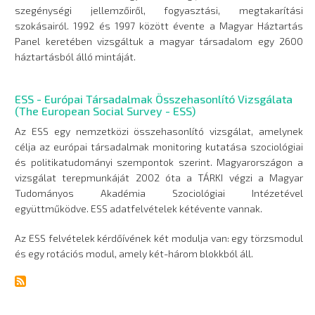
szegénységi jellemzőiről, fogyasztási, megtakarítási
szokásairól. 1992 és 1997 között évente a Magyar Háztartás
Panel keretében vizsgáltuk a magyar társadalom egy 2600
háztartásból álló mintáját.
ESS - Európai Társadalmak Összehasonlító Vizsgálata
(The European Social Survey - ESS)
Az ESS egy nemzetközi összehasonlító vizsgálat, amelynek
célja az európai társadalmak monitoring kutatása szociológiai
és politikatudományi szempontok szerint. Magyarországon a
vizsgálat terepmunkáját 2002 óta a TÁRKI végzi a Magyar
Tudományos Akadémia Szociológiai Intézetével
együttműködve. ESS adatfelvételek kétévente vannak.
Az ESS felvételek kérdőívének két modulja van: egy törzsmodul
és egy rotációs modul, amely két-három blokkból áll.