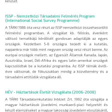
készült.
ISSP - Nemzetközi Társadalmi Felmérés Program
(International Social Survey Programme)
A TÁRKI 1986 óta vesz részt az ISSP nemzetközi összehasonlító
felmérési programban. A vizsgálat kb. félórás, évenként
változó tematikájú kérdőívét gondosan adaptálják az egyes
országok. Kezdetben 5-6 országra terjedt ki a kutatás,
napjainkra már több mint negyven ország vesz részt benne. Az
európai országok mellett, az Egyesült Államok Kanada, Japán,
Ausztrália, Izrael, Dél-Afrika és egyes latin-amerikai országok
kapcsolódtak be a kutatási programba. Az ISSP témák évről-
évre változnak, de fókuszukban mindig a közvélemény és a
társadalmi attitűdök vizsgálata áll.
HÉV - Háztartások Életút Vizsgálata (2006-2008)
A TÁRKI Társadalomkutatási Intézet Zrt. 1992 óta vizsgálja a
magyar háztartások jövedelmi, munkaerő-piaci helyzetét és
készít elemzéseket a magyar lakosság jövedelem eloszlásáról,