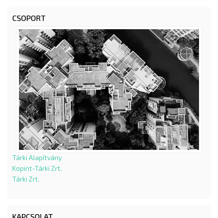
CSOPORT
Tárki Alapítvány
Kopint-Tárki Zrt.
Tárki Zrt.
KAPCSOLAT