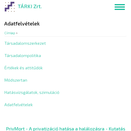
Ugrás
TÁRKI Zrt.
Toggl
a
navig
tartalomra
Adatfelvételek
Címlap
>
Társadalomszerkezet
Társadalompolitika
Értékek és attitűdök
Módszertan
Hatásvizsgálatok, szimuláció
Adatfelvételek
PrivMort - A privatizáció hatása a halálozásra - Kutatás