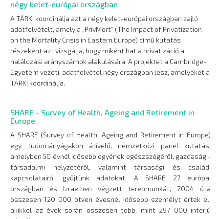
négy kelet-európai országban
A TÁRKI koordinálja azt a négy kelet-európai országban zajló
adatfelvételt, amely a „PrivMort” (The Impact of Privatization
on the Mortality Crisis in Eastern Europe) című kutatás
részeként azt vizsgálja, hogy miként hat a privatizáció a
halálozási arányszámok alakulására. A projektet a Cambridge-i
Egyetem vezeti, adatfelvétel négy országban lesz, amelyeket a
TÁRKI koordinálja.
SHARE - Survey of Health, Ageing and Retirement in
Europe
A SHARE (Survey of Health, Ageing and Retirement in Europe)
egy tudományágakon átívelő, nemzetközi panel kutatás,
amelyben 50 évnél idősebb egyének egészszégéről, gazdasági-
társadalmi helyzetéről, valamint társasági és családi
kapcsolatairól gyűjtünk adatokat. A SHARE 27 európai
országban és Izraelben végzett terepmunkát, 2004 óta
összesen 120 000 ötven évesnél idősebb személyt értek el,
akikkel az évek során összesen több, mint 297 000 interjú