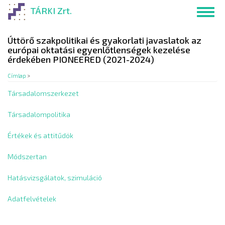
Ugrás
TÁRKI Zrt.
Toggl
a
navig
tartalomra
Úttörő szakpolitikai és gyakorlati javaslatok az
európai oktatási egyenlőtlenségek kezelése
érdekében PIONEERED (2021-2024)
Címlap
>
Társadalomszerkezet
Társadalompolitika
Értékek és attitűdök
Módszertan
Hatásvizsgálatok, szimuláció
Adatfelvételek