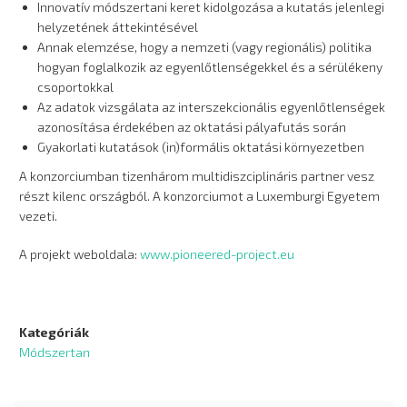
Innovatív módszertani keret kidolgozása a kutatás jelenlegi
helyzetének áttekintésével
Annak elemzése, hogy a nemzeti (vagy regionális) politika
hogyan foglalkozik az egyenlőtlenségekkel és a sérülékeny
csoportokkal
Az adatok vizsgálata az interszekcionális egyenlőtlenségek
azonosítása érdekében az oktatási pályafutás során
Gyakorlati kutatások (in)formális oktatási környezetben
A konzorciumban tizenhárom multidiszciplináris partner vesz
részt kilenc országból. A konzorciumot a Luxemburgi Egyetem
vezeti.
A projekt weboldala:
www.pioneered-project.eu
Kategóriák
Módszertan