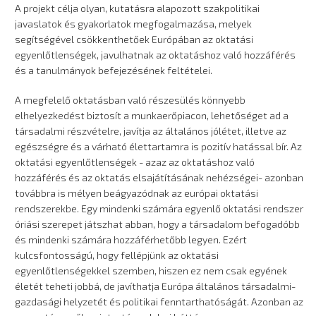
A projekt célja olyan, kutatásra alapozott szakpolitikai
javaslatok és gyakorlatok megfogalmazása, melyek
segítségével csökkenthetőek Európában az oktatási
egyenlőtlenségek, javulhatnak az oktatáshoz való hozzáférés
és a tanulmányok befejezésének feltételei.
A megfelelő oktatásban való részesülés könnyebb
elhelyezkedést biztosít a munkaerőpiacon, lehetőséget ad a
társadalmi részvételre, javítja az általános jólétet, illetve az
egészségre és a várható élettartamra is pozitív hatással bír. Az
oktatási egyenlőtlenségek - azaz az oktatáshoz való
hozzáférés és az oktatás elsajátításának nehézségei- azonban
továbbra is mélyen beágyazódnak az európai oktatási
rendszerekbe. Egy mindenki számára egyenlő oktatási rendszer
óriási szerepet játszhat abban, hogy a társadalom befogadóbb
és mindenki számára hozzáférhetőbb legyen. Ezért
kulcsfontosságú, hogy fellépjünk az oktatási
egyenlőtlenségekkel szemben, hiszen ez nem csak egyének
életét teheti jobbá, de javíthatja Európa általános társadalmi-
gazdasági helyzetét és politikai fenntarthatóságát. Azonban az