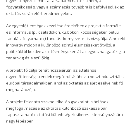
egyes tényezők, mint a társadalmi háttér, a nem, a
fogyatékosság, vagy a származás továbbra is befolyásolják az
oktatás során elért eredményeket.
Az egyenlőtlenségek kezelése érdekében a projekt a formális
és informális (pl. családokon, klubokon, közösségeken belüli
tanulási folyamatok) tanulási környezetet is vizsgálja. A projekt
innovatív módon a különböző szintű elemzéseket ötvözi: a
politikáktól kezdve az intézményeken át az egyes hallgatókig, a
tanárokig és a szülőkig.
A projekt fő célja tehát hozzájárulni az általános
egyenlőtlenségi trendek megfordításához a posztindusztriális
európai társadalmakban, ahol az oktatás az élet esélyeinek fő
meghatározója.
A projekt feladata szakpolitikai és gyakorlati ajánlások
megfogalmazása az oktatás különböző szakaszaiban
tapasztalható oktatási különbségek sikeres ellensúlyozására
négy lépésben: