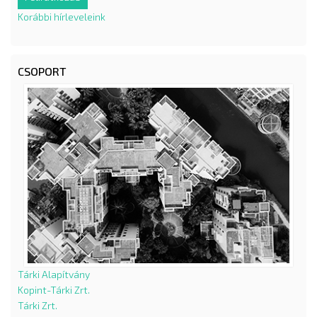
Korábbi hírleveleink
CSOPORT
Tárki Alapítvány
Kopint-Tárki Zrt.
Tárki Zrt.