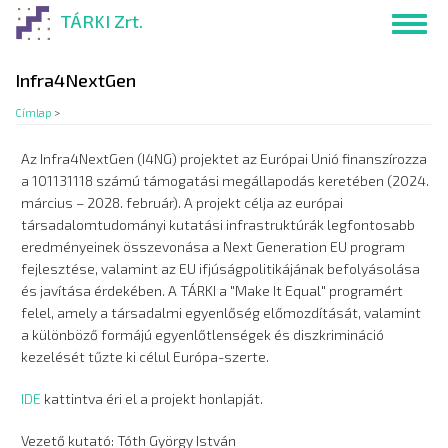
Ugrás
TÁRKI Zrt.
Toggl
a
navig
tartalomra
Infra4NextGen
Címlap
>
Az Infra4NextGen (I4NG) projektet az Európai Unió finanszírozza
a 101131118 számú támogatási megállapodás keretében (2024.
március – 2028. február). A projekt célja az európai
társadalomtudományi kutatási infrastruktúrák legfontosabb
eredményeinek összevonása a Next Generation EU program
fejlesztése, valamint az EU ifjúságpolitikájának befolyásolása
és javítása érdekében. A TÁRKI a "Make It Equal" programért
felel, amely a társadalmi egyenlőség előmozdítását, valamint
a különböző formájú egyenlőtlenségek és diszkrimináció
kezelését tűzte ki célul Európa-szerte.
IDE
kattintva éri el a projekt honlapját.
Vezető kutató: Tóth György István