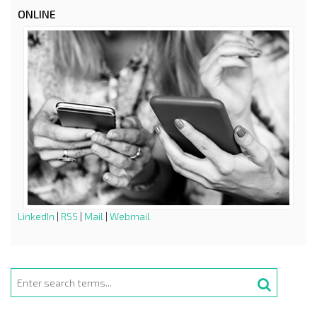
ONLINE
LinkedIn
|
RSS
|
Mail
|
Webmail
Search