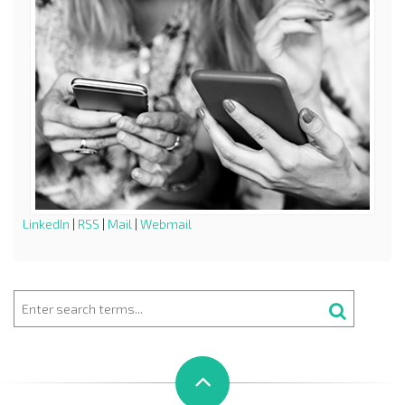
LinkedIn
|
RSS
|
Mail
|
Webmail
Search