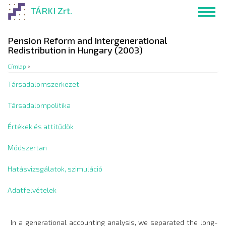
Ugrás
TÁRKI Zrt.
Toggl
a
navig
tartalomra
Pension Reform and Intergenerational
Redistribution in Hungary (2003)
Címlap
>
Társadalomszerkezet
Társadalompolitika
Értékek és attitűdök
Módszertan
Hatásvizsgálatok, szimuláció
Adatfelvételek
In a generational accounting analysis, we separated the long-