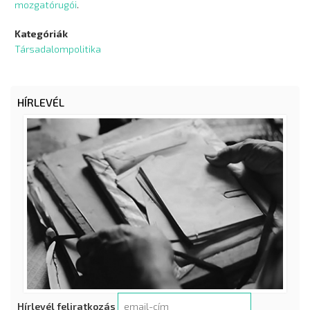
mozgatórugói
.
Kategóriák
Társadalompolitika
HÍRLEVÉL
Hírlevél feliratkozás