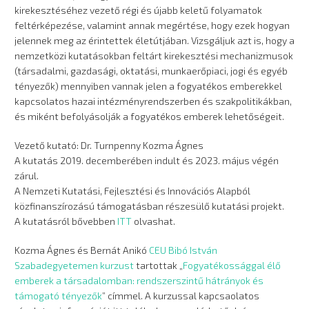
kirekesztéséhez vezető régi és újabb keletű folyamatok
feltérképezése, valamint annak megértése, hogy ezek hogyan
jelennek meg az érintettek életútjában. Vizsgáljuk azt is, hogy a
nemzetközi kutatásokban feltárt kirekesztési mechanizmusok
(társadalmi, gazdasági, oktatási, munkaerőpiaci, jogi és egyéb
tényezők) mennyiben vannak jelen a fogyatékos emberekkel
kapcsolatos hazai intézményrendszerben és szakpolitikákban,
és miként befolyásolják a fogyatékos emberek lehetőségeit.
Vezető kutató: Dr. Turnpenny Kozma Ágnes
A kutatás 2019. decemberében indult és 2023. május végén
zárul.
A Nemzeti Kutatási, Fejlesztési és Innovációs Alapból
közfinanszírozású támogatásban részesülő kutatási projekt.
A kutatásról bővebben
ITT
olvashat.
Kozma Ágnes és Bernát Anikó
CEU Bibó István
Szabadegyetemen kurzust
tartottak „
Fogyatékossággal élő
emberek a társadalomban: rendszerszintű hátrányok és
támogató tényezők
” címmel. A kurzussal kapcsaolatos