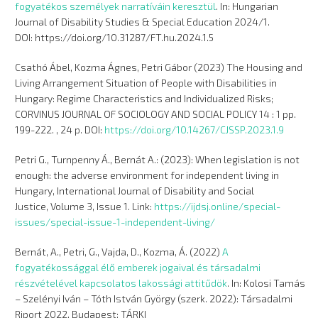
fogyatékos személyek narratíváin keresztül
. In: Hungarian
Journal of Disability Studies & Special Education 2024/1.
DOI: https://doi.org/10.31287/FT.hu.2024.1.5
Csathó Ábel, Kozma Ágnes, Petri Gábor (2023) The Housing and
Living Arrangement Situation of People with Disabilities in
Hungary: Regime Characteristics and Individualized Risks;
CORVINUS JOURNAL OF SOCIOLOGY AND SOCIAL POLICY 14 : 1 pp.
199-222. , 24 p. DOI:
https://doi.org/10.14267/CJSSP.2023.1.9
Petri G., Turnpenny Á., Bernát A.: (2023): When legislation is not
enough: the adverse environment for independent living in
Hungary, International Journal of Disability and Social
Justice, Volume 3, Issue 1. Link:
https://ijdsj.online/special-
issues/special-issue-1-independent-living/
Bernát, A., Petri, G., Vajda, D., Kozma, Á. (2022)
A
fogyatékossággal élő emberek jogaival és társadalmi
részvételével kapcsolatos lakossági attitűdök
. In: Kolosi Tamás
– Szelényi Iván – Tóth István György (szerk. 2022): Társadalmi
Riport 2022. Budapest: TÁRKI