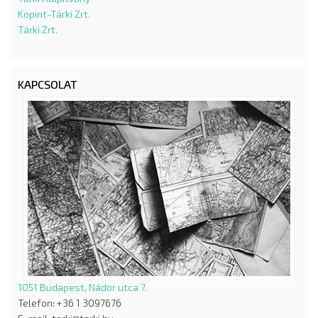
Kopint-Tárki Zrt.
Tárki Zrt.
KAPCSOLAT
1051 Budapest, Nádor utca 7.
Telefon: +36 1 3097676