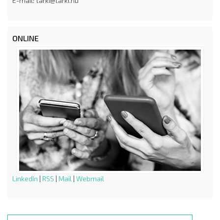
E-mail: tarki@tarki.hu
ONLINE
LinkedIn
|
RSS
|
Mail
|
Webmail
Search