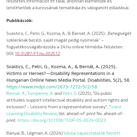
részletes információt itt talál, ahonnan elérhetőek és
letölthetőek a kurzusának tematikája és válogatott előadásai.
Publikációk:
Svastics, C., Petri, G., Kozma, A., & Bernát, A. (2025): „Betegségét
szklerának becézi, saját magát pedig nyominak” –
fogyatékosságábrázolás a 24.hu online hírmédia-felületen.
DOI:
10.31287/FT.hu.2025.12
Svastics, C., Petri, G., Kozma, A., & Bernát, A. (2025).
Victims or Heroes?—Disability Representations in a
Hungarian Online News Media Portal. Disabilities, 5(2), 58.
https://www.mdpi.com/2673-7272/5/2/58
Bernat, A.
,
Turnpenny, A.
and
Petri, G.
(2025), "Do public
attitudes support intellectual disability and autism rights and
inclusion? – Lessons from a representative survey",
Tizard
Learning Disability Review
, Vol. ahead-of-print No. ahead-of-
print.
https://doi.org/10.1108/TLDR-05-2024-0023
Bányai, B., Légman, A. (2024)
Iskolai tapasztalatok felnőtt