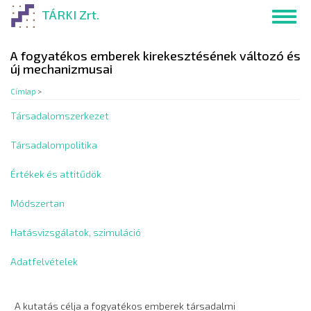
Ugrás
TÁRKI Zrt.
Toggl
a
navig
tartalomra
A fogyatékos emberek kirekesztésének változó és
új mechanizmusai
Címlap
>
Társadalomszerkezet
Társadalompolitika
Értékek és attitűdök
Módszertan
Hatásvizsgálatok, szimuláció
Adatfelvételek
A kutatás célja a fogyatékos emberek társadalmi