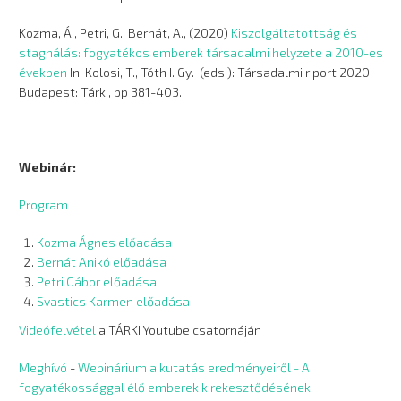
Kozma, Á., Petri, G., Bernát, A., (2020)
Kiszolgáltatottság és
stagnálás: fogyatékos emberek társadalmi helyzete a 2010-es
években
In: Kolosi, T., Tóth I. Gy. (eds.): Társadalmi riport
2020,
Budapest: Tárki, pp 381-403.
Webinár:
Program
Kozma Ágnes előadása
Bernát Anikó előadása
Petri Gábor előadása
Svastics Karmen előadása
Videófelvétel
a TÁRKI Youtube csatornáján
Meghívó
-
Webinárium a kutatás eredményeiről - A
fogyatékossággal élő emberek kirekesztődésének