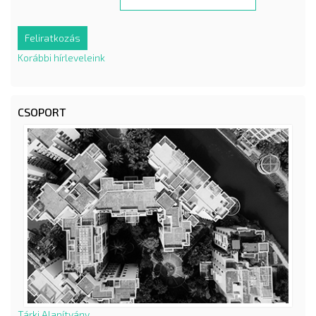
Korábbi hírleveleink
CSOPORT
Tárki Alapítvány