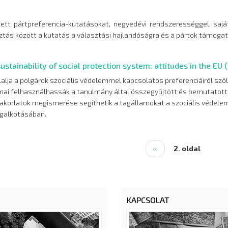
ett pártpreferencia-kutatásokat, negyedévi rendszerességgel, saját
ztás között a kutatás a választási hajlandóságra és a pártok támoga
stainability of social protection system: attitudes in the EU
lalja a polgárok szociális védelemmel kapcsolatos preferenciáiról 
amai felhasználhassák a tanulmány által összegyűjtött és bemutatott
korlatok megismerése segíthetik a tagállamokat a szociális védelem
galkotásában.
Előző
‹‹
2. oldal
oldal
KAPCSOLAT