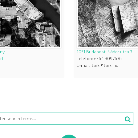
ány
1051 Budapest, Nádor utca 7.
rt.
Telefon: +36 1 3097676
E-mail: tarki@tarki.hu
rch