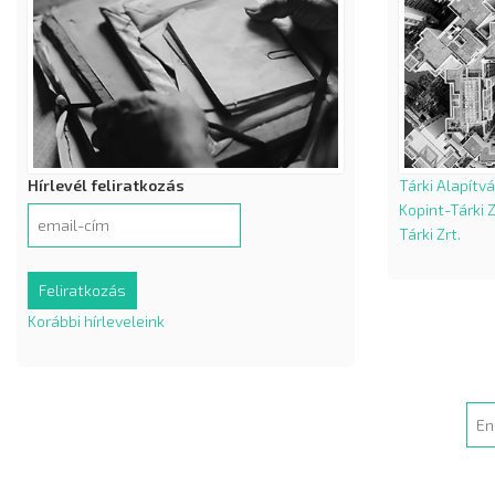
Hírlevél feliratkozás
Tárki Alapítv
Kopint-Tárki Z
Tárki Zrt.
Korábbi hírleveleink
Sea