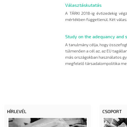
Választáskutatás
A TÁRKI 2018-ig évtizedekig végz
mértékben függetlenül. Két válas
Study on the adequancy and su
A tanulmány célja, hogy összefog
túlmenően a cél az, az EU tagáll
más országokban használatos gya
megfelelő társadalompolitika me
Oldalszámozás
HÍRLEVÉL
CSOPORT