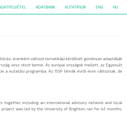
ADATFELVÉTEL
ADATBANK
KUTATÁSOK
ENG
HU
félórás, évenként változó tematikájú kérdőívét gondosan adaptálják
rszág vesz részt benne. Az európai országok mellett, az Egyesült
k be a kutatási programba. Az ISSP témák évről-évre változnak, de
s together, including an international advisory network and local
project was led by the University of Brighton, ran for 42 months,