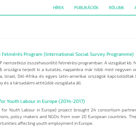
HÍREK
PUBLIKÁCIÓK
RÓLUNK
 Felmérés Program (International Social Survey Programme)
SP nemzetközi összehasonlító felmérési programban. A vizsgálat kb. 
 országra terjedt ki a kutatás, napjainkra már több mint negyven o
a, Izrael, Dél-Afrika és egyes latin-amerikai országok kapcsolódta
és a társadalmi attitűdök vizsgálata áll.
 for Youth Labour in Europe (2014-2017)
 for Youth Labour in Europe) project brought 24 consortium partner
ions, policy makers and NGOs from over 20 European countries. The 
tunities affecting youth employment in Europe.