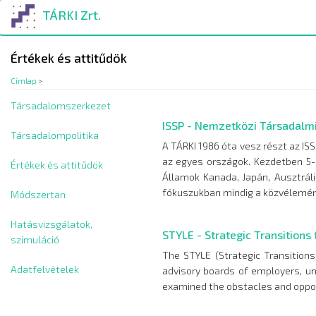
Ugrás
TÁRKI Zrt.
a
tartalomra
Értékek és attitűdök
Címlap
>
Társadalomszerkezet
ISSP - Nemzetközi Társadalmi
Társadalompolitika
A TÁRKI 1986 óta vesz részt az IS
az egyes országok. Kezdetben 5-6
Értékek és attitűdök
Államok Kanada, Japán, Ausztráli
fókuszukban mindig a közvélemény 
Módszertan
Hatásvizsgálatok,
STYLE - Strategic Transitions
szimuláció
The STYLE (Strategic Transitions
Adatfelvételek
advisory boards of employers, un
examined the obstacles and oppor